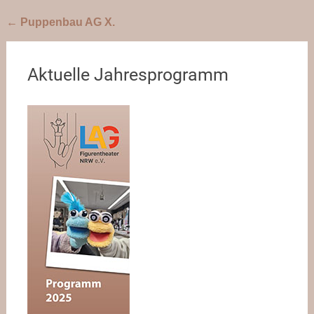
Beitragsnavigation
←
Puppenbau AG X.
Aktuelle Jahresprogramm