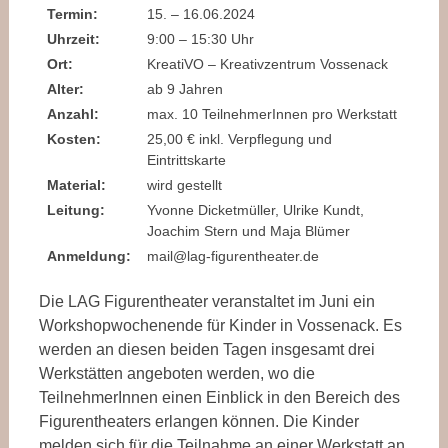
Termin:
15. – 16.06.2024
Uhrzeit:
9:00 – 15:30 Uhr
Ort:
KreatiVO – Kreativzentrum Vossenack
Alter:
ab 9 Jahren
Anzahl:
max. 10 TeilnehmerInnen pro Werkstatt
Kosten:
25,00 € inkl. Verpflegung und
Eintrittskarte
Material:
wird gestellt
Leitung:
Yvonne Dicketmüller, Ulrike Kundt,
Joachim Stern und Maja Blümer
Anmeldung:
mail@lag-figurentheater.de
Die LAG Figurentheater veranstaltet im Juni ein
Workshopwochenende für Kinder in Vossenack. Es
werden an diesen beiden Tagen insgesamt drei
Werkstätten angeboten werden, wo die
TeilnehmerInnen einen Einblick in den Bereich des
Figurentheaters erlangen können. Die Kinder
melden sich für die Teilnahme an einer Werkstatt an