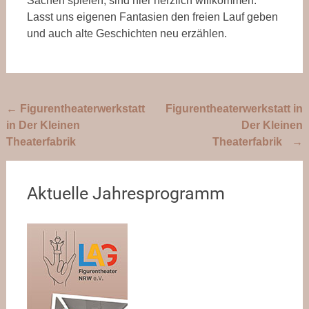
Sachen spielen, sind hier herzlich willkommen.
Lasst uns eigenen Fantasien den freien Lauf geben
und auch alte Geschichten neu erzählen.
Beitragsnavigation
←
Figurentheaterwerkstatt
Figurentheaterwerkstatt in
in Der Kleinen
Der Kleinen
Theaterfabrik
Theaterfabrik
→
Aktuelle Jahresprogramm