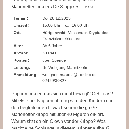
Marionettentheaters De Strippkes Trekker
Termin:
Do. 28.12.2023
Uhrzeit:
15.00 Uhr – ca. 16.00 Uhr
Ort:
Hürtgenwald- Vossenack Krypta des
Franziskanerklosters
Alter:
Ab 6 Jahre
Anzahl:
30 Pers.
Kosten:
über Spende
Leitung:
Br. Wolfgang Mauritz ofm
Anmeldung:
wolfgang.mauritz@t-online.de
02429/30827
Puppentheater- das sich nicht bewegt? Geht das?
Mittels einer Krippenführung wird den Kindern und
den begleitenden Erwachsenen die große
Marionettenkrippe mit über 40 Figuren erklärt.
Warum sitzt da ein Clown vor der Krippe? Was
macht eine Schlange in diesem Krippenaufbau?